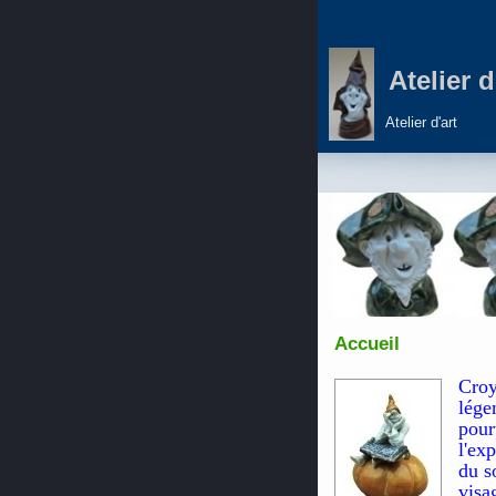
Atelier 
Atelier d'art
Accueil
Croy
lége
pour
l'ex
du s
visa