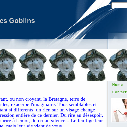
des Goblins
Home
Contact
ant, ou non croyant, la Bretagne, terre de
ndes, exacerbe l'imaginaire. Tous semblables et
tant si différents, un rien sur un visage change
pression entière de ce dernier. Du rire au désespoir,
ourire à l'émoi, du cri au silence... Le feu fige leur
ge, mais leur vie vient de vous.