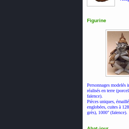
Figurine
Personnages modelés i
réalisés en terre (porcel
faïence).
Pièces uniques, émaill
englobées, cuites à 12
grès), 1000° (faïence).
Abat-jour